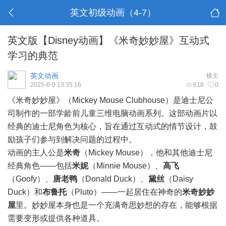
英文初级动画（4-7）
英文版【Disney动画】《米奇妙妙屋》互动式
学习的典范
英文动画
楼主
2025-6-9 13:35:16
618
0
《米奇妙妙屋》（Mickey Mouse Clubhouse）是迪士尼公
司制作的一部学龄前儿童三维电脑动画系列。这部动画片以
经典的迪士尼角色为核心，旨在通过互动式的情节设计，鼓
励孩子们参与到解决问题的过程中。
动画的主人公是
米奇
（Mickey Mouse），他和其他迪士尼
经典角色——包括
米妮
（Minnie Mouse）、
高飞
（Goofy）、
唐老鸭
（Donald Duck）、
黛丝
（Daisy
Duck）和
布鲁托
（Pluto）——一起居住在神奇的
米奇妙妙
屋
里。妙妙屋本身也是一个充满奇思妙想的存在，能够根据
需要变形或提供各种道具。