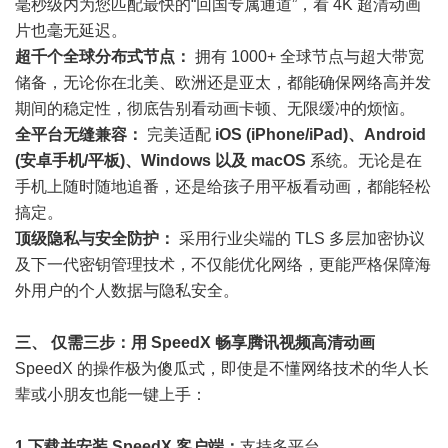
毫秒级内为您匹配最快的“回国专属通道”，看 4K 超清动画
片也毫无延迟。
超千个全球分布式节点：
拥有 1000+ 全球节点与超大带宽
储备，无论你在北美、欧洲还是亚太，都能确保网络高并发
期间的稳定性，彻底告别看动画卡顿、无限缓冲的烦恼。
全平台无缝兼容：
完美适配
iOS (iPhone/iPad)、Android
(安卓手机/平板)、Windows 以及 macOS
系统。无论是在
手机上随时随地追番，还是给孩子用平板看动画，都能轻松
搞定。
顶级隐私与安全防护：
采用行业尖端的 TLS 多层加密协议
及下一代密钥管理技术，不仅能优化网络，更能严格保障海
外用户的个人数据与隐私安全。
三、 仅需三步：用 SpeedX 畅享腾讯视频高清动画
SpeedX 的操作极为傻瓜式，即使是不懂网络技术的华人长
辈或小朋友也能一键上手：
1.下载并安装 SpeedX 客户端：
支持多平台。