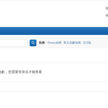
热搜:
Disney动画
英文启蒙动画
汪汪队
搜
索
抱歉，您需要登录后才能查看