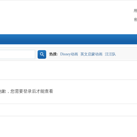
热搜:
Disney动画
英文启蒙动画
汪汪队
搜
索
抱歉，您需要登录后才能查看