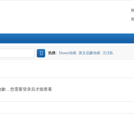
热搜:
Disney动画
英文启蒙动画
汪汪队
搜
索
抱歉，您需要登录后才能查看