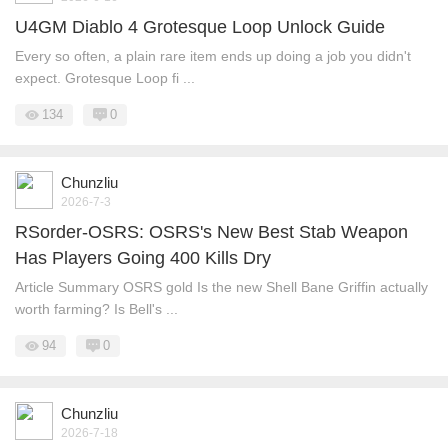
U4GM Diablo 4 Grotesque Loop Unlock Guide
Every so often, a plain rare item ends up doing a job you didn't
expect. Grotesque Loop fi ...
134
0
Chunzliu
2026-7-3
RSorder-OSRS: OSRS's New Best Stab Weapon
Has Players Going 400 Kills Dry
Article Summary OSRS gold Is the new Shell Bane Griffin actually
worth farming? Is Bell's ...
94
0
Chunzliu
2026-7-18