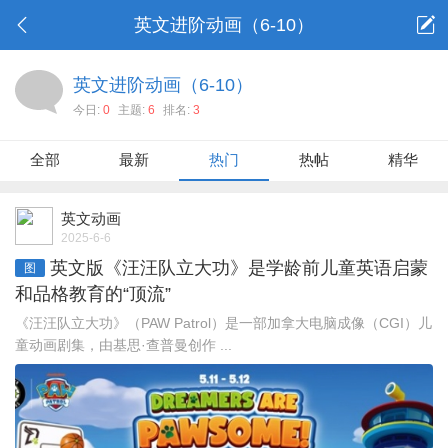
英文进阶动画（6-10）
英文进阶动画（6-10）
今日:
0
主题:
6
排名:
3
全部
最新
热门
热帖
精华
英文动画
2025-6-6
英文版《汪汪队立大功》是学龄前儿童英语启蒙
图
和品格教育的“顶流”
《汪汪队立大功》（PAW Patrol）是一部加拿大电脑成像（CGI）儿
童动画剧集，由基思·查普曼创作 ...