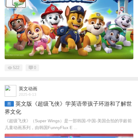
522
0
英文动画
2025-6-13
英文版《超级飞侠》学英语带孩子环游和了解世
图
界文化
《超级飞侠》（Super Wings）是一部韩国-中国-美国合拍的学龄前
儿童动画系列，由韩国FunnyFlux E ...